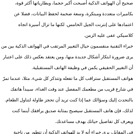
صحيح أن الهواتف الذكية أصبحت أكبر حجما، وبطارياتها أكثر قوة،
بكاميرات متعددة ومبتكرة، وسعة ضخمة لحفظ البيانات، فضلا عن
اعتمادها على إنترنت الجيل الخامس. لكنها ما تزال أسيرة اتجاه
كلاسيكي عفى عليه الزمن.
خبراء التقنية منقسمون حيال التغيير المرتقب في الهواتف الذكية بين من
يرى ضرورة ابتكار أشكال جديدة منها، ومن يعتقد بعكس ذلك على اعتبار
أن التغيير الحقيقي يكمن في وظيفة الهاتف المستقبلية.
هواتف المستقبل ستراقب كل ما تفعله وتتذكر كل شيء. مثلا، عندما تمرّ
في شارع قريب من مطعمك المفضل عند وقت الغداء، سيبدأ هاتفك
بالتحدث إليك وسؤالك عما إذا كنت تريد أن تحجز طاولة لتناول الطعام.
لذلك، فإن هاتف المستقبل سيصبح بمثابة صديق يرافقك أينما كنت
ويعرف كل تفاصيل حياتك بهدف مساعدتك.
في المقابل، يرى خبراء أنه لا بد للهواتف الذكية أن تتطور من ناحية