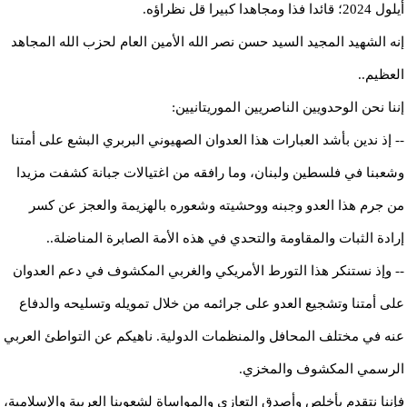
أيلول 2024؛ قائدا فذا ومجاهدا كبيرا قل نظراؤه.
إنه الشهيد المجيد السيد حسن نصر الله الأمين العام لحزب الله المجاهد
العظيم..
إننا نحن الوحدويين الناصريين الموريتانيين:
-- إذ ندين بأشد العبارات هذا العدوان الصهيوني البربري البشع على أمتنا
وشعبنا في فلسطين ولبنان، وما رافقه من اغتيالات جبانة كشفت مزيدا
من جرم هذا العدو وجبنه ووحشيته وشعوره بالهزيمة والعجز عن كسر
إرادة الثبات والمقاومة والتحدي في هذه الأمة الصابرة المناضلة..
-- وإذ نستنكر هذا التورط الأمريكي والغربي المكشوف في دعم العدوان
على أمتنا وتشجيع العدو على جرائمه من خلال تمويله وتسليحه والدفاع
عنه في مختلف المحافل والمنظمات الدولية. ناهيكم عن التواطئ العربي
الرسمي المكشوف والمخزي.
فإننا نتقدم بأخلص وأصدق التعازي والمواساة لشعوبنا العربية والإسلامية،