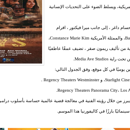
ريكية، ويسلط الضوء على التحديات الإنسانية
ام داغر ، إلى جانب ميرا فيكتور ، افرام
عوض , والممثل الهندي Aman Dhaliwal، وBavi Sharma، والممثلة الأمريكية Constance Marie Kim،
T. الموسيقى التصويرية من تأليف ريمون صقر ، تضيف عمقًا عاطفيًا
Media Ave Stu.
 بيتر تكلا، الذي يبرز من خلال رؤيته الفنية في معالجة قضية عالمية حساسة بأسلو
ينمائيًا بارزًا في كاليفورنيا هذا الموسم.