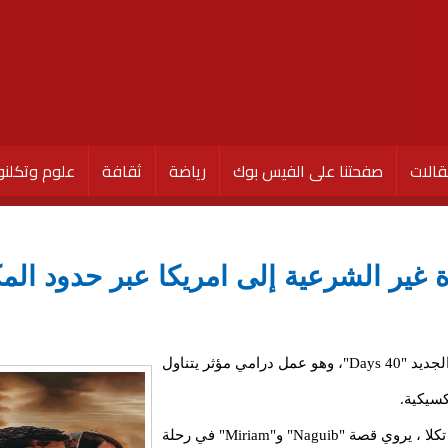
الات
صفحتنا على الفيس بوك
رياضة
ثقافة
علوم وتكلنو
دراما الهجرة غير الشرعية إلى امريكا عبر حدو
يستعد المخرج المتألق دائماً "بيتر تكلا" لإطلاق فيلمه الجديد "40 Days"، وهو عمل درامي مؤثر يتناول
كسيكية.
الفيلم قصه ميرا فيكتور ، سيناريو و حوار و اخراج بيتر تكلا ، يروي قصة "Naguib" و"Miriam" في رحلة