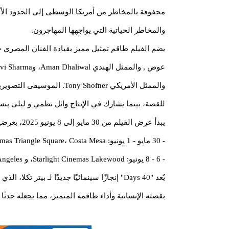
محفوفة بالمخاطر من أمريكا الوسطى إلى الحدود الأم
والمخاطر الحياتية التي يواجهها المهاجرون.
يضم الفيلم طاقم تمثيل مميز بقيادة الفنان المصري حس
والممثل الأمريكي ony Shofner
للقصة، بينما يشارك في الإنتاج وائل نظمي و ليلى بنس تحت راية dios
يبدأ عرض الفيلم من 30 مايو إلى 8 يونيو 2025، بعرضين يوميًا في كل موقع، وفق الجدول التالي:
- 30 مايو - 1 يونيو: Starlight Cinemas Triangle Square، Costa Mesa، و Regency Theaters Westminster .
- 6 - 8 يونيو: Starlight Cinemas Lakewood، و Regency Theaters Panorama City، Los Angeles.
يُعد "40 Days" إنجازًا سينمائيًا جديدًا لـ
بقصته الإنسانية وأداء طاقمه المتميز، مما يجعله حدثًا س