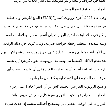
عليها في ظروف واقعية وغير متوقعة، مثل التي تحدث في غرف
العمليات الحقيقية مع المرضى.
وفي عام 2022، أجرى روبوت "ستار" (STAR) التابع لكريغر أول عملية
جراحية مستقلة على حيوان حي، وكانت عبارة عن جراحة تنظيرية لخنزير،
ولكن في ذلك الوقت احتاج الروبوت إلى أنسجة مميزة بعلامات خاصة
وبيئة شديدة التنظيم وخطة جراحية صارمة، وقال كريغر في ذلك الوقت،
إن الأمر أشبه بتعليم روبوت القيادة على طريق مرسوم بدقة، ولكن اليوم
بعد تقدم الذكاء الاصطناعي وصناعة الروبوتات يقول كريغر: "إن تعليم
الروبوت الجراحة أصبح أشبه بتعليمه القيادة في أي طريق، وتحت أي
ظرف، مع القدرة على الاستجابة بذكاء لكل ما يواجهه".
وأصبح الروبوت الجراحي الجديد "إس تي آر -إتش" قادرا على إجراء
العمليات الجراحية بالتكيف الفوري مع شكل جسم كل مريض واتخاذ
القرارات في الوقت الفعلي، بل وتصحيح أخطائه بنفسه إذا حدث شيء