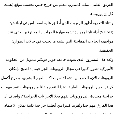
الفريق الطبي، تماما كمتدرب يتعلم من جراح خبير، بحسب موقع (هيلث
كار إن يوروب).
وأثناء التجربة أظهر الروبوت الذي أُطلق عليه اسم "إس تي آر-إتش"
(STR-H) أداء ثابتا ومهارة تشبه مهارة الجراحين المحترفين، حتى عند
مواجهته الحالات المفاجئة التي تشبه ما يحدث في حالات الطوارئ
الحقيقية.
ويُعد هذا المشروع الذي تقوده جامعة جونز هوبكنز بتمويل من الحكومة
الأميركية تطورا كبيرا في مجال الروبوتات الجراحية، إذ أصبح بإمكان
الروبوتات الآن، الجمع بين دقة الآلة ومحاكاة الفهم البشري، وصرح أكسل
كريغر، خبير الروبوتات الطبية: "هذا التقدم ينقلنا من روبوتات تنفذ مهمات
جراحية محددة، إلى روبوتات تفهم فعلا الإجراءات الجراحية"، وأضاف أن
هذا الفارق مهم جدا ويُقربنا كثيرا من أنظمة جراحية ذاتية يمكن الاعتماد