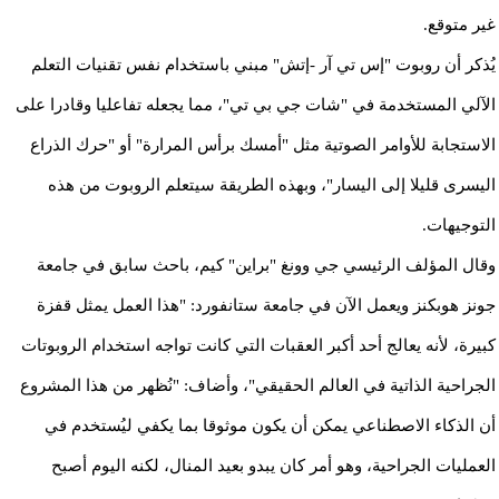
غير متوقع.
يُذكر أن روبوت "إس تي آر -إتش" مبني باستخدام نفس تقنيات التعلم
الآلي المستخدمة في "شات جي بي تي"، مما يجعله تفاعليا وقادرا على
الاستجابة للأوامر الصوتية مثل "أمسك برأس المرارة" أو "حرك الذراع
اليسرى قليلا إلى اليسار"، وبهذه الطريقة سيتعلم الروبوت من هذه
التوجيهات.
وقال المؤلف الرئيسي جي وونغ "براين" كيم، باحث سابق في جامعة
جونز هوبكنز ويعمل الآن في جامعة ستانفورد: "هذا العمل يمثل قفزة
كبيرة، لأنه يعالج أحد أكبر العقبات التي كانت تواجه استخدام الروبوتات
الجراحية الذاتية في العالم الحقيقي"، وأضاف: "نُظهر من هذا المشروع
أن الذكاء الاصطناعي يمكن أن يكون موثوقا بما يكفي ليُستخدم في
العمليات الجراحية، وهو أمر كان يبدو بعيد المنال، لكنه اليوم أصبح