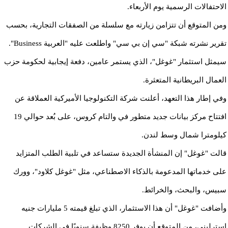
الاحتفالات الرسمية يوم الأربعاء.
ومن المتوقع أن تتزامن زيارته مع سلسلة من الصفقات التجارية، بحسب
تقرير نشرته شبكة "سي إن بي سي" واطلعت عليه "العربية Business".
سيمثل استثمار "غوغل"، الذي يستمر عامين، دفعة إيجابية لحكومة حزب
العمال البريطانية المتعثرة.
وفي إطار هذا التعهد، أعلنت شركة التكنولوجيا الأميركية العملاقة عن
افتتاح مركز بيانات جديد متطور في والتام كروس، على بُعد حوالي 19
كيلومترا شمال وسط لندن.
قالت "غوغل" إن المنشأة الجديدة ستساعد في تلبية الطلب المتزايد
على خدماتها المدعومة بالذكاء الاصطناعي، مثل "غوغل كلاود"، وورك
سبيس، والبحث، والخرائط.
وأضافت "غوغل" أن هذا الاستثمار، الذي تبلغ قيمته 5 مليارات جنيه
إسترليني، من المتوقع أن يوفر 8250 وظيفة سنويًا في الشركات