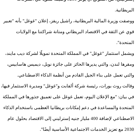
البريطانية.
ووصفت وزيرة المالية البريطانية، راشيل ريفز، إعلان "غوغل" بأنه "تعبير
قوي عن الثقة في الاقتصاد البريطاني ومتانة شراكتنا مع الولايات
المتحدة".
ويشمل استثمار "غوغل" في المملكة المتحدة تمويلًا لشركة ديب مايند،
ومقرها لندن، والتي يديرها الحائز على جائزة نوبل، ديميس هاسابيس،
والتي تعمل على بناء الجيل القادم من أنظمة الذكاء الاصطناعي.
وقالت روث بورات، رئيسة شركة ألفابت و"غوغل" ومديرة الاستثمار فيها،
في بيان: "مع الإعلان اليوم، تعمل غوغل على تعميق جذورها في المملكة
المتحدة والمساعدة في دعم إمكانات بريطانيا العظمى باستخدام الذكاء
الاصطناعي لإضافة 400 مليار جنيه إسترليني إلى الاقتصاد بحلول عام
2030 مع تعزيز الخدمات الاجتماعية الأساسية أيضًا".