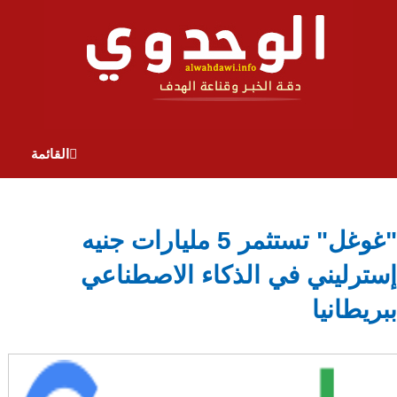
القائمة
"غوغل" تستثمر 5 مليارات جنيه
إسترليني في الذكاء الاصطناعي
ببريطانيا