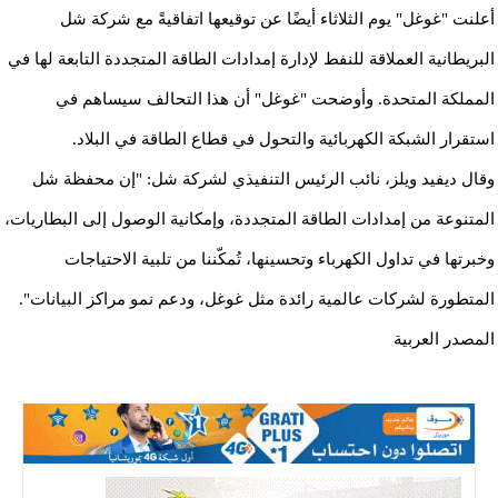
أعلنت "غوغل" يوم الثلاثاء أيضًا عن توقيعها اتفاقيةً مع شركة شل
البريطانية العملاقة للنفط لإدارة إمدادات الطاقة المتجددة التابعة لها في
المملكة المتحدة. وأوضحت "غوغل" أن هذا التحالف سيساهم في
استقرار الشبكة الكهربائية والتحول في قطاع الطاقة في البلاد.
وقال ديفيد ويلز، نائب الرئيس التنفيذي لشركة شل: "إن محفظة شل
المتنوعة من إمدادات الطاقة المتجددة، وإمكانية الوصول إلى البطاريات،
وخبرتها في تداول الكهرباء وتحسينها، تُمكّننا من تلبية الاحتياجات
المتطورة لشركات عالمية رائدة مثل غوغل، ودعم نمو مراكز البيانات".
المصدر العربية