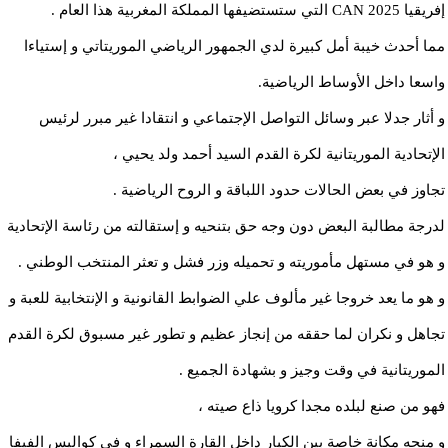
إفريقيا CAN 2025 التي ستستضيفها المملكة المغربية هذا العام .
مما أحدث خيبة أمل كبيرة لدي الجمهور الرياضي الموريتاتي و إستياءا
واسعا داخل الأوساط الرياضية.
و أثار جدلا عبر وسائل التواصل الإجتماعي و انتقادا غير مبرر لرئيس
الإتحادية الموريتانية لكرة القدم السيد أحمد ولد يحيي ،
تجاوز في بعض الحالات حدود اللباقة و الروح الرياضية .
لدرجة مطالبة البعض دون وجه حق بتنحيه و إستقالته من رئاسة الإتحادية
و هو في مستهل مأموريته و تحميله وزر فشل و تعثر المنتخب الوطني .
و هو ما يعد خروجا غير مألوف علي الضوابط القانونية و الإنتخابية للعبة و
تجاهل و نكران لما حققه من إنجاز عظيم و تطور غير مسبوق لكرة القدم
الموريتانية في وقت وجيز و بشهادة الجميع .
فهو من صنع لبلده مجدا كرويا ذاع صيته ،
و منحه مكانة خاصة بين الكبار داخل القارة السمراء و في كواليس الفيفا