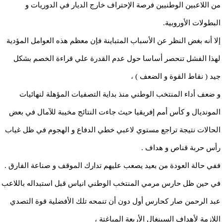
من اللاعبين الوطنيين فرصة الإحتراف خارج الديار في الدوريات و
البطولات الأوروبية.
إلا أنه بغض النظر عن الأسباب المتباينة فإن معظم هذه العوامل المؤدية
لهذا الفشل تنحصر أساسا حول عدم القدرة علي قراءة الخصم بشكل
جيد ( نقاط القوة و الضعف ) ،
و ضعف أداء المنتخب الوطني منذ بداية التصفيات المؤهلة لنهائيات
المونديال و كأس أمم إفريقيا حيث جاءت النتائج مخيبة للآمال في بعض
الحالات نتيجة تراجع مستوي لاعبي خطي الدفاع و الهجوم في ظل غياب
رأس حربة قناص و هداف .
ففي حالة العودة من بعيد يصعب عليهم تدارك الموقف و صناعة الفارق .
في حين ظل حارس مرمي المنتخب الوطني انياس قبل استبداله باللاعب
عبد الرحمن صار كحارس أول دون أن تنمحه تلك الأفضلية قوة التصدي
اللازمة لأهداف السينغال الأربعة المباغتة ،