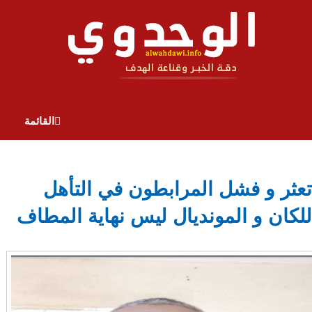
القائمة
تعثر و فشل المرابطون في التأهل
للكان و المونديال ليس نهاية المطاف