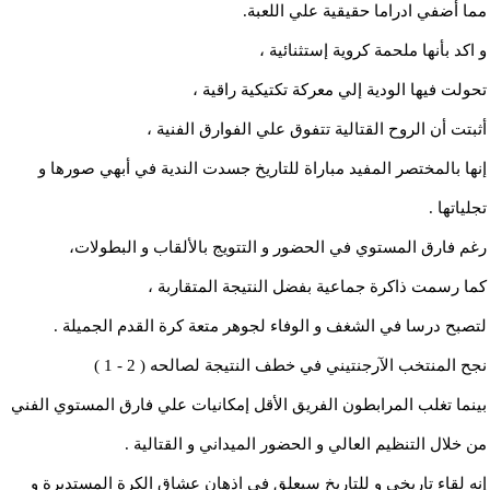
مما أضفي ادراما حقيقية علي اللعبة.
و اكد بأنها ملحمة كروية إستثنائية ،
تحولت فيها الودية إلي معركة تكتيكية راقية ،
أثبتت أن الروح القتالية تتفوق علي الفوارق الفنية ،
إنها بالمختصر المفيد مباراة للتاريخ جسدت الندية في أبهي صورها و
تجلياتها .
رغم فارق المستوي في الحضور و التتويج بالألقاب و البطولات،
كما رسمت ذاكرة جماعية بفضل النتيجة المتقاربة ،
لتصبح درسا في الشغف و الوفاء لجوهر متعة كرة القدم الجميلة .
نجح المنتخب الآرجنتيني في خطف النتيجة لصالحه ( 2 - 1 )
بينما تغلب المرابطون الفريق الأقل إمكانيات علي فارق المستوي الفني
من خلال التنظيم العالي و الحضور الميداني و القتالية .
إنه لقاء تاريخي و للتاريخ سيعلق في اذهان عشاق الكرة المستديرة و