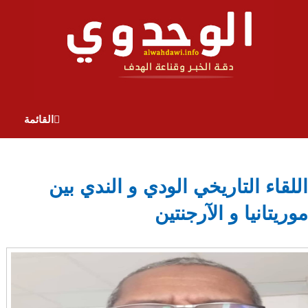
القائمة
اللقاء التاريخي الودي و الندي بين
موريتانيا و الآرجنتين