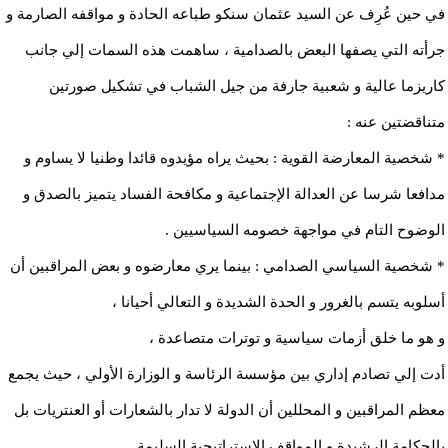
في حين عُرِف عن السيد عثمان سنكو طباعه الحادة و مواقفه الصارمة و
جرأته التي يصفها البعض بالصدامية ، ساهمت هذه السمات إلي جانب
كاريزما عالية و شعبية جارفة من جيل الشباب في تشكيل صورتين
متناقضتين عنه :
* شخصية المعارضة القوية : بحيث يراه مؤيدوه قائدا وطنيا لا يساوم و
مدافعا شرسا عن العدالة الإجتماعية و مكافحة الفساد يتميز بالصدق و
الوضوح التام في مواجهة خصومه السياسيين .
* شخصية السياسي الصدامي : بينما يري معارضوه و بعض المراقبين أن
أسلوبه يتسم بالغرور و الحدة الشديدة و التعالي أحيانا ،
و هو ما خلق أزمات سياسية و توترات متصاعدة ،
أدت إلي تصادم إداري بين مؤسسة الرئاسة و الوزارة الأولي ، حيث يجمع
معظم المراقبين و المحللين أن الدولة لا تدار بالشعارات أو العنتريات بل
بالحكامة الرشيدة و المواقف الإستراتيجية السليمة .