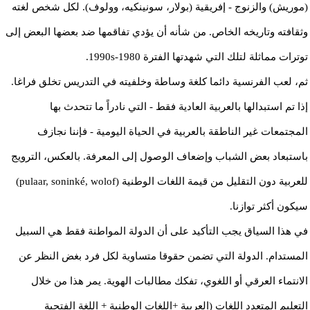
(موريش) والزنوج - إفريقية (بولار، سونينكيه، وولوف). لكل شخص لغته
وثقافته وتاريخه الخاص. من شأنه أن يؤدي تفاقمها ضد بعضها البعض إلى
توترات مماثلة لتلك التي شهدتها الفترة 1980-1990s.
ثم، لعب الفرنسية دائما كلغة وساطة وخلفيته في التدريس تخلق فراغا.
إذا تم استبدالها بالعربية العادية فقط - التي نادراً ما تتحدث بها
المجتمعات غير الناطقة بالعربية في الحياة اليومية - فإننا نجازف
باستبعاد بعض الشباب وإضعاف الوصول إلى المعرفة. بالعكس، الترويج
للعربية دون التقليل من قيمة اللغات الوطنية (pulaar, soninké, wolof)
سيكون أكثر توازنا.
في هذا السياق يجب التأكيد على أن الدولة المواطنة فقط هي السبيل
المستدام. الدولة التي تضمن حقوقا متساوية لكل فرد بغض النظر عن
الانتماء العرقي أو اللغوي، تفكك مطالبات الهوية. يمر هذا من خلال
التعليم المتعدد اللغات (العربية +اللغات الوطنية + اللغة الفتحية