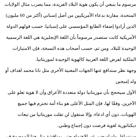
مرسوم ما ينبغي أن يكون هوية البلاد الفريدة، مما يضرب مثال الولايات
المتحدة، مقارنة بدعاء الأمريكيين من أصل إسباني (أكثر من 60 مليون)
الذين أرادوا إضفاء الطابع المؤسسي على إسبانيا. حسب قولهم الدولة
الأمريكية كانت ستصدر مرسوماً بأن اللغة الإنجليزية هي اللغة الرسمية
الوحيدة للبلاد. ومن ثم، حسب أصحاب هذه النسخة، فإن الامتيازات
الملكية لفرض اللغة العربية كالهوية الوحيدة لموريتانيا.
وجهة نظر ستدافع عنها الجهات المعنية الأخرى مثل نانا محمد لغداف أو
ولد إميجين
الأول سيحجج بأن موريتانيا دولة متعددة الأعراق وأن لا هوية تعلو على
الآخرين. وفقًا لها، فإن المثل الأعلى هو بناء أمة تحترم فيها جميع
الهويات، دون أي ادعاء. وإلا ستقول لن تفلت موريتانيا من تبعات
ديكتاتورية لغوية فرضت دون إجماع وطني.
سيتساءل ولد إميجين عن الاهتمام حتى بمناقشة مثل هذا الموضوع في