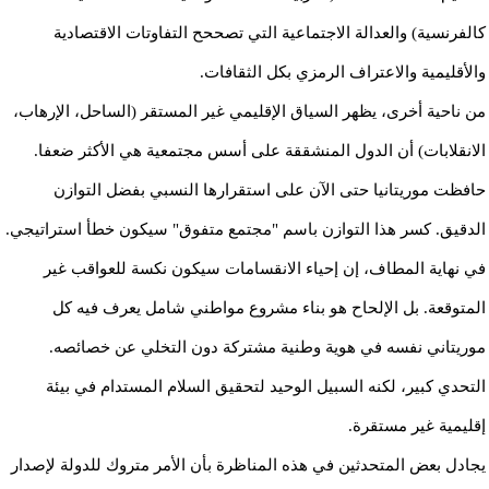
كالفرنسية) والعدالة الاجتماعية التي تصححح التفاوتات الاقتصادية
والأقليمية والاعتراف الرمزي بكل الثقافات.
من ناحية أخرى، يظهر السياق الإقليمي غير المستقر (الساحل، الإرهاب،
الانقلابات) أن الدول المنشققة على أسس مجتمعية هي الأكثر ضعفا.
حافظت موريتانيا حتى الآن على استقرارها النسبي بفضل التوازن
الدقيق. كسر هذا التوازن باسم "مجتمع متفوق" سيكون خطأ استراتيجي.
في نهاية المطاف، إن إحياء الانقسامات سيكون نكسة للعواقب غير
المتوقعة. بل الإلحاح هو بناء مشروع مواطني شامل يعرف فيه كل
موريتاني نفسه في هوية وطنية مشتركة دون التخلي عن خصائصه.
التحدي كبير، لكنه السبيل الوحيد لتحقيق السلام المستدام في بيئة
إقليمية غير مستقرة.
يجادل بعض المتحدثين في هذه المناظرة بأن الأمر متروك للدولة لإصدار