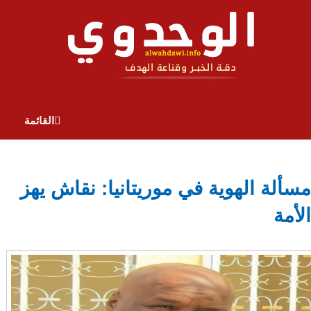
القائمة
مسألة الهوية في موريتانيا: نقاش يهز
الأمة