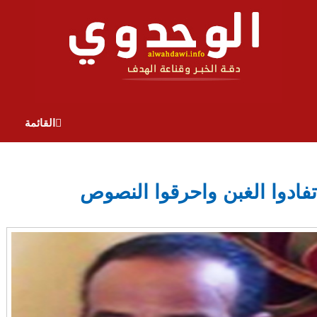
القائمة
تفادوا الغبن واحرقوا النصوص