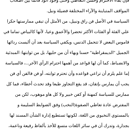
فإن بقاء الاحترام وحسن التعاطي وحتى وجود الود قائما بين أصحاب
المواقف المتباينة والآراء المختلفة فضيلة ونبل.
السياسة في الأصل فن راق ونبيل، من الأمثل أن تبقي ممارستها حكرا
علي الفئة أو الفئات الأكثر تحضرا والأعمق وعيا، لأنها كالبياض تماما في
قاموس البعض لا تتحمل الدنس، ويكفي السياسة بعد أن ألبست ردائها
الجميل "الديمقراطية" حسنا وبهاء أن من حليها، بل من ثوابتها: المبدئية
والانضباط، كما أن لها قواعد من أهمها احترام الرأي الآخر...، فالسياسة
إما علم يلزم أن تراعي قواعده وأن تحترم ثوابته، أو فن فالفن أي فن
يجب أن يمارس بإتقان، قد يقع التجاوز طبعا وقد تحدث أخطاء، فما كل
ممارس للسياسة كمهنة أو كفن خبير ولا كل هاو موهوب، لكن من
المفترض عادة تعاطي الصفوة(النخب) وفق الضوابط السليمة و
بالمستوي النخبوي من اللغة، لكونها تستطيع إدارة الشأن المسند لها
بجدارة، وتدرك أن في سائر اللغات متسع للأخذ بألفاظ رفيعة وناعمة،