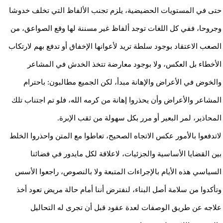
حتى في المستويات الحضيضية، يلزم تجنب الألفاظ التي تخلف خدوشا
وجروحا، ففي كل اللغات توجد ألفاظ غير مسننة لها وقع الصواعق، من
الصعب الاعتقاد بوجود سلطة تريد لأعوانها الإخفاق أو تدفع بهم لارتكاب
الأخطاء بل العكس، ولا بوجود معارضة تتخذ الخدش في المشاعر
والخوض في الأعراض والإهانة مبدأ، لكن الجميع مطالبون: باحترام
المشاعر والأعراض وأن يحذروا إهانة من كرمه الله، فلو تم اجتناب تلك
المحاذير، لمر البعير أو مرر بكل سهولة من ثقب الإبرة.
لاتدفعوا بالأمور عكس الاتجاه الصحيح، تعاطوا مع المتن واحذروا الخلط
بين القضايا الأساسية والجزئيات، لاعلاقة لكل مايدور في فضائنا
السياسي هذه الأيام بالإجراءات المتبعة ولا بالنصوص، راجعوا الأسس
وتأكدوا من سلامة أصل البناء، لنفترض أننا أمام حالة مريض تعود أخذ
علاجه عن طريق الوصفات لعدة عقود قبل أن تجرى له التحاليل