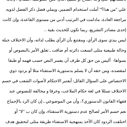
علي "من هذا؟" أملت استخدام الضمير، ويملي فضل ذكر الفضل لذويه
مراجعة العادة، مادامت في الترتيب أدني من مستوى القاعدة، وإن كانت
إحدى مصادر التشريع، ربما تكون للحديث بقية ..
ليس بيدي سوى الرأي، ومقتنع بأن الرأي يطلب لذاته، وأن الاختلاف جبلة
وحالة طبيعية مثلى اتسعت دائرته أم ضاقت ـ تعلق الأمر بالنصوص أو
بسواها- أليس من حق كل طرف أن يفسر النص حسب فهمه أو طبقا
لمقصده، ومن حقه أن لا يسلم بدستورية الاستفتاء مثلا أو بردود ذوي
الاختصاص على السؤال القائل: أيعتبر الاحتكام لأصوات الشعب في حسم
الاختلاف تسللا في لغة حكام الملاعب، وخرقا و مخالفة للنصوص عند
فقهاء القانون الدستوري؟، وأن من الموضوعي ـ إن كان الرد بالإجماع
نعم حسم الأمر لصالح عدم دستورية الاستفتاء، وإن كان ب "لا" أو
اختلفت الردود كان الأخذ بمنهجية الاستفتاء طريقة مثلى لتحقيق هدف