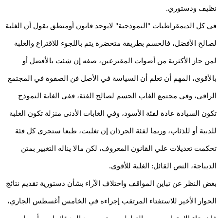
نظيف ودستوري.
في كل الديمقراطيات "النموذجية" لايوجد قانون أومنطق يقول أن الغلبة
لصالح الأفضل، فالحسم بطريقة متحضرة يتم باللجوء للاقتراع والغلبة
لمن حاز الأكثرية من أصوات المقترعين، صفه إن شئت بالأفضل أو
بالأقوى، المهم أن تعلم أن السياسة في الأصل فن الصفوة في المجتمع
الراقي، وفي مجتمع الغاب الحسم لصالح الفئة، ففي الغابة النموذج
تكون السيادة عادة لفئة الأسود، وفي الغابات الأدنى منزلة تكون الغلبة
للدببة أو للذئاب، وربما لفئة الجرذان إن تغلبت، طبعا ستجري كل فئة
تحكمت تعديلات علي القانون المعروف، لكن مالا يناله التغيير بمتن
الديباجة، النص القائل: الغلبة للأقوى.
بغض النظر عن تباين المواقف واختلاف الآراء بشأن دستورية تقديم نتائج
الحوار الأخير للاستفتاء المرتقب إجراءه في الخامس أغسطس الجاري،