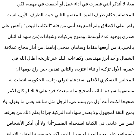
معا، لا أتذكر أنني قصرت في أداء عمل أو أخفقت في مهمة، لكن
المحصلة إحكام طرف القيد بالمعصم الثاني حيث الطرف الأول، لست
راض على الإطلاق ولم أقتنع بعد أنني من فئة "الذئاب البيض" وأحس على
صدري بوجود عدة أوسمة، ومتوج بتزكيات وشهادات(من شهد له اثنان
بالخير..)، من أرفعها مقاما وسامان منحني إياهما: من أدار بنجاح عملاقة
الشمال وأحد أبرز مهندسي وكفاءات البلد عبر تاريخه أطال الله في
عمره، الأول تزكية أو ثناء اعتزبه، والثاني تقدير، حين راج يومها أن
المجلس العسكري الأعلى استدعاه لتولي رئاسة الحكومة، اتصلت به
مستفهما سيادة النائب أصحيح ما سمعت؟ فرد علي قائلا لو كان الأمر
صحيحا لكنت أنت أول من يستدعى. الرجل مثل سابقه يعني ما يقول، ولا
يمنح الثقة لمجهول ولا يصدر شهادات التزكية جزافا يعلم ذلك من يعرفه.
ليس من عادتي في الكتابة استخدام الضمير"أنا" ولا أن أذكر الأشخاص
بأسمائهم على وجه المدح أو سبيل الذم، لكن خصوصية المقام: الإجابة