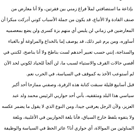
بإذاعة ما استضافتي لملأ فراغ زمني بين فقرتين، ولا أنا معارض من
صنف القادة ولا الأتباع، قد يكون من جملة الأسباب كوني أدركت مبكرا أن
المعارضين في زماني لن يلبس أي منهم بزة كسرى ولن يضع بمعصميه
أساوره، ومن يرم غير ذلك، قد يوصف إما بالخداع والمراوغة أو بالغباء
والسذاجة، إنني حسب تعبير أحدهم لست بناطح ولا أنا بناصح، لكنني في
أقصي حالات القرف والاستياء لسبب ما، لن ألجأ للحياد لكوني لحد الآن
لم أستوعب الأخذ به كموقف في السياسة، في الحرب نعم.
قبل أسابيع قليلة سبقت كتابة هذه الزفرة، وصفني ممازحا أحد أكبر
سياسي هذا البلد ومثقفيه، بأني أحد حواريي الرئيس محمد ولد عبد
العزيز، ولأن الرجل يعرفني جيدا، ومن النوع الذي لا يقول ما يضمر عكسه
ولا يتفوه بلفظ خارج السياق، فأنا بلغة الحواريين في الأغلبية، وبلغة
المناوئين من الموالاة، أي حواري أنا؟ عاثر الحظ في السياسة والوظيفة