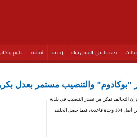
الات
صفحتنا على الفيس بوك
رياضة
ثقافة
علوم وتكلنو
ر "بوكادوم" والتنصيب مستمر بعدل بكرو
 إن التحالف تمكن من تصدر التنصيب في بلدية
"بوگادوم" بمقاطعة آمرج، حيث حصل على 93 وحدة من أصل 184 وحدة قاعدية، فيما حصل الحلف