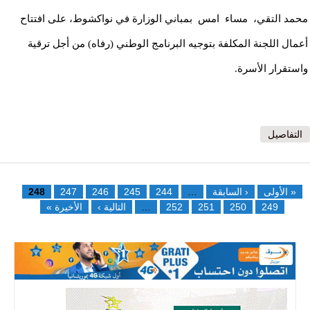
محمد التقي، مساء امس بمباني الوزارة في نواكشوط، على افتتاح
أعمال اللجنة المكلفة بتوجيه البرنامج الوطني (رفاه) من أجل ترقية
واستقرار الأسرة.
التفاصيل
الصفحات
« الأولى
‹ السابقة
…
244
245
246
247
248
249
250
251
252
…
التالية ›
الأخيرة »