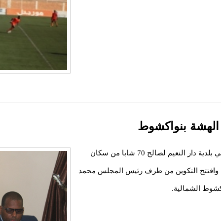
نظم المجلس الأعلى للشباب امس الاثنين تكوينا بمباني بلدية دار النعيم لصالح 70 شابا من سكان
ة، وافتتح التكوين من طرف رئيس المجلس محمد
كشوط الشمالية.