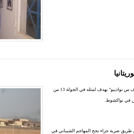
يتانيا
نتهت مباراة الغريمين التقليديين "تفرغ زينه" ونادي "أف س نواذيبو" بهدف لمثله في الجولة 13 من
ين في نواكشوط.
 طريق ضربة جزاء نجح المهاجم الشيباني في