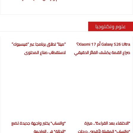
علوم وتكنلوجيا
Galaxy S26 Ultra أم Xiaomi 17؟
“ميتا” تطلق برنامجا عبر “فيسبوك”
صراع القمة يكشف الفائز الحقيقي
لاستقطاب صناع المحتوى
"الاختفاء بعد القراءة".. ميزة
"واتساب" يختبر واجهة جديدة تضع
"واتساب" المقبلة لأقصى درجات
"الحالة" في الواجهة