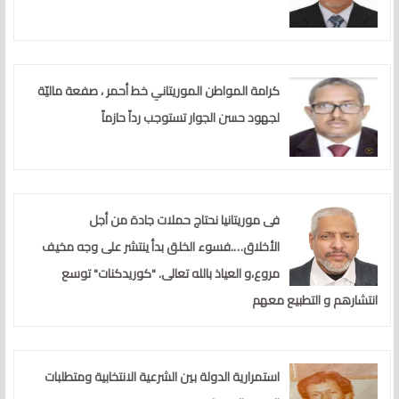
كرامة المواطن الموريتاني خط أحمر ، صفعة ماليّة
لجهود حسن الجوار تستوجب رداً حازماً
فى موريتانيا نحتاج حملات جادة من أجل
الأخلاق….فسوء الخلق بدأ ينتشر على وجه مخيف
مروع،و العياذ بالله تعالى. "كوريدكنات" توسع
انتشارهم و التطبيع معهم
استمرارية الدولة بين الشرعية الانتخابية ومتطلبات