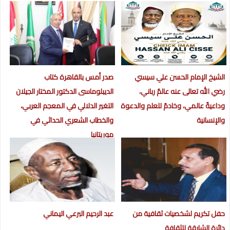
الشيخ الإمام الحسن علي سيسي
صدر أمس بالقاهرة كتاب
رضي الله تعالى عنه عالمٌ رباني،
الديبلوماسى الدكتور المختار الجيلان
وداعيةٌ عالمي، وخادمٌ للعلم والدعوة
التغير الدلالي في المعجم العربي،
والإنسانية
والخطاب الشعري الحداثي في
موريتانيا
حفل تكريم لشخصيات ثقافية من
عبد الرحيم البرعي اليماني
دائرة الشارقة للثقافة