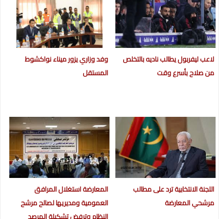
لاعب ليفربول يطالب ناديه بالتخلص
وفد وزاري يزور ميناء نواكشوط
من صلاح بأسرع وقت
المستقل
اللجنة الانتخابية ترد على مطالب
المعارضة استغلال المرافق
مرشحي المعارضة
العمومية ومديريها لصالح مرشح
النظام وترفض تشكيلة المرصد