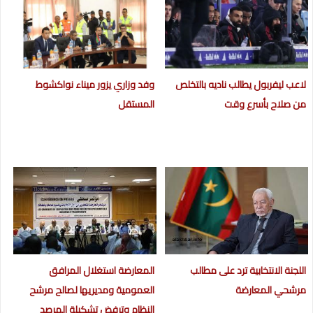
لاعب ليفربول يطالب ناديه بالتخلص
وفد وزاري يزور ميناء نواكشوط
من صلاح بأسرع وقت
المستقل
اللجنة الانتخابية ترد على مطالب
المعارضة استغلال المرافق
مرشحي المعارضة
العمومية ومديريها لصالح مرشح
النظام وترفض تشكيلة المرصد