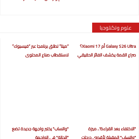
علوم وتكنلوجيا
Galaxy S26 Ultra أم Xiaomi 17؟
“ميتا” تطلق برنامجا عبر “فيسبوك”
صراع القمة يكشف الفائز الحقيقي
لاستقطاب صناع المحتوى
"الاختفاء بعد القراءة".. ميزة
"واتساب" يختبر واجهة جديدة تضع
"واتساب" المقبلة لأقصى درجات
"الحالة" في الواجهة