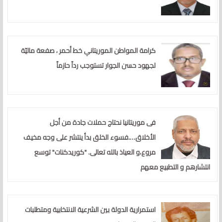
كرامة المواطن الموريتاني خط أحمر ، صفعة ماليّة
لجهود حسن الجوار تستوجب رداً حازماً
فى موريتانيا نحتاج حملات جادة من أجل
الأخلاق….فسوء الخلق بدأ ينتشر على وجه مخيف
مروع،و العياذ بالله تعالى. "كوريدكنات" توسع
انتشارهم و التطبيع معهم
استمرارية الدولة بين الشرعية الانتخابية ومتطلبات